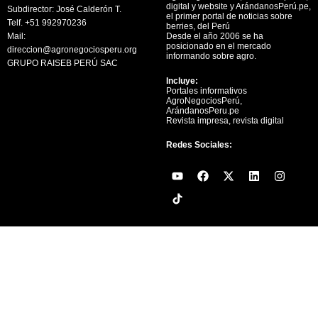
digital y website y ArándanosPerú.pe,
Subdirector: José Calderón T.
el primer portal de noticias sobre
Telf. +51 992970236
berries, del Perú
Mail:
Desde el año 2006 se ha
posicionado en el mercado
direccion@agronegociosperu.org
informando sobre agro.
GRUPO RAISEB PERÚ SAC
Incluye:
Portales informativos
AgroNegociosPerú,
ArándanosPeru.pe
Revista impresa, revista digital
Redes Sociales:
Y
F
X
L
I
o
a
-
i
n
u
c
t
n
s
t
e
w
k
t
u
b
i
e
a
b
o
t
d
g
e
o
t
i
r
k
e
n
a
r
m