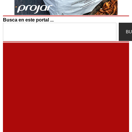
Busca en este portal ...
Search
BU