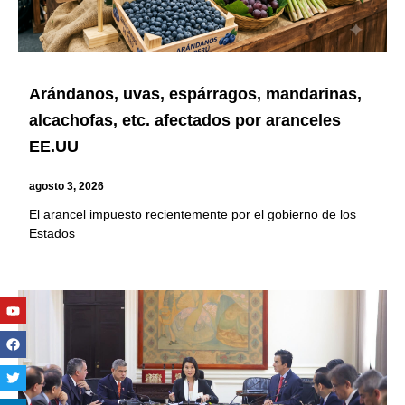
Arándanos, uvas, espárragos, mandarinas,
alcachofas, etc. afectados por aranceles
EE.UU
agosto 3, 2026
El arancel impuesto recientemente por el gobierno de los
Estados
Youtube
Facebook
Twitter
Linkedin
Instagram