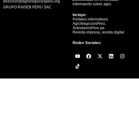
direccion@agronegociosperu.org
informando sobre agro.
GRUPO RAISEB PERÚ SAC
Incluye:
Portales informativos
AgroNegociosPerú,
ArándanosPeru.pe
Revista impresa, revista digital
Redes Sociales:
Y
F
X
L
I
o
a
-
i
n
u
c
t
n
s
t
e
w
k
t
u
b
i
e
a
b
o
t
d
g
e
o
t
i
r
k
e
n
a
r
m