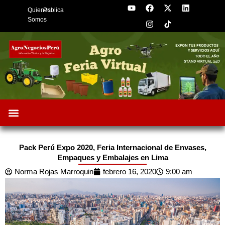
Y
F
I
X
L
Skip
Quienes
Publica
o
a
n
-
i
to
u
c
s
t
n
Somos
t
e
t
w
k
content
u
b
a
i
e
b
o
g
t
d
e
o
r
t
i
k
a
e
n
m
r
Oportunidades de Negocios
AgroFeria 2026
ARÁNDANOS PERÚ
Pack Perú Expo 2020, Feria Internacional de Envases,
Empaques y Embalajes en Lima
Norma Rojas Marroquin
febrero 16, 2020
9:00 am