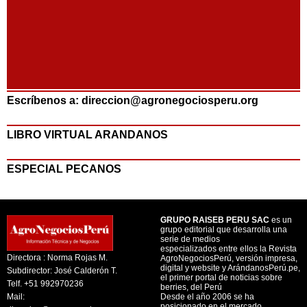
Escríbenos a: direccion@agronegociosperu.org
LIBRO VIRTUAL ARANDANOS
ESPECIAL PECANOS
GRUPO RAISEB PERU SAC
es un
grupo editorial que desarrolla una
serie de medios
especializados entre ellos la Revista
Directora : Norma Rojas M.
AgroNegociosPerú, versión impresa,
digital y website y ArándanosPerú.pe,
Subdirector: José Calderón T.
el primer portal de noticias sobre
Telf. +51 992970236
berries, del Perú
Mail:
Desde el año 2006 se ha
posicionado en el mercado