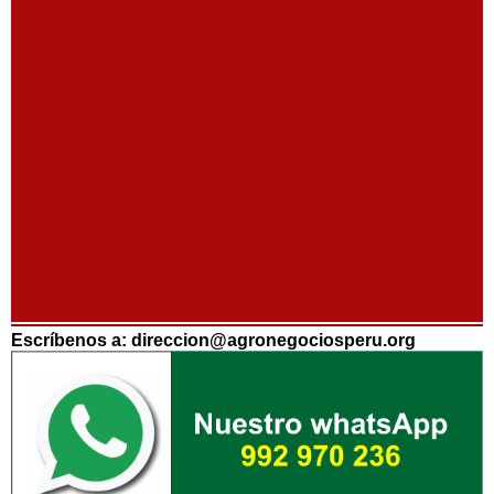
Escríbenos a: direccion@agronegociosperu.org