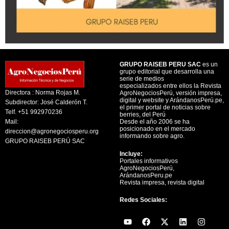
GRUPO RAISEB PERU SAC
es un
grupo editorial que desarrolla una
serie de medios
especializados entre ellos la Revista
Directora : Norma Rojas M.
AgroNegociosPerú, versión impresa,
digital y website y ArándanosPerú.pe,
Subdirector: José Calderón T.
el primer portal de noticias sobre
Telf. +51 992970236
berries, del Perú
Mail:
Desde el año 2006 se ha
posicionado en el mercado
direccion@agronegociosperu.org
informando sobre agro.
GRUPO RAISEB PERÚ SAC
Incluye:
Portales informativos
AgroNegociosPerú,
ArándanosPeru.pe
Revista impresa, revista digital
Redes Sociales:
Y
F
X
L
I
o
a
-
i
n