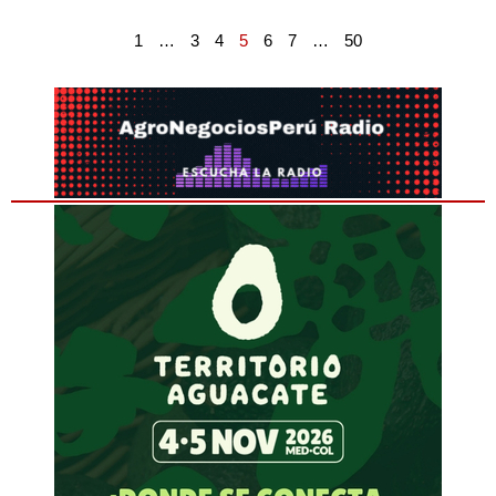
1
…
3
4
5
6
7
…
50