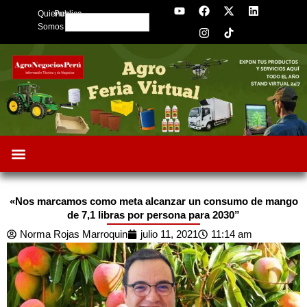
Y
F
I
X
L
Skip
Quienes
Publica
o
a
n
-
i
Search
to
u
c
s
t
n
Somos
t
e
t
w
k
content
u
b
a
i
e
b
o
g
t
d
e
o
r
t
i
k
a
e
n
m
r
«Nos marcamos como meta alcanzar un consumo de mango
de 7,1 libras por persona para 2030”
Norma Rojas Marroquin
julio 11, 2021
11:14 am