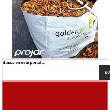
Busca en este portal ...
Search
BU