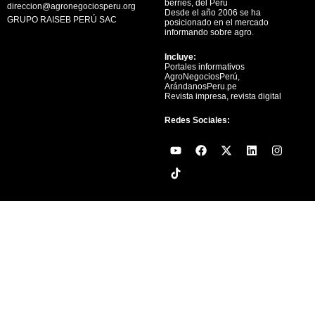
berries, del Perú
direccion@agronegociosperu.org
Desde el año 2006 se ha
GRUPO RAISEB PERÚ SAC
posicionado en el mercado
informando sobre agro.
Incluye:
Portales informativos
AgroNegociosPerú,
ArándanosPeru.pe
Revista impresa, revista digital
Redes Sociales:
Y
F
X
L
I
o
a
-
i
n
u
c
t
n
s
t
e
w
k
t
u
b
i
e
a
b
o
t
d
g
e
o
t
i
r
k
e
n
a
r
m