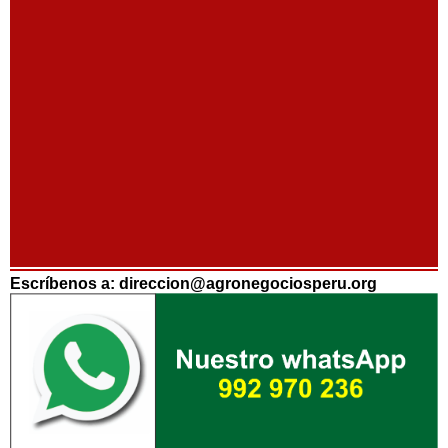
Escríbenos a: direccion@agronegociosperu.org