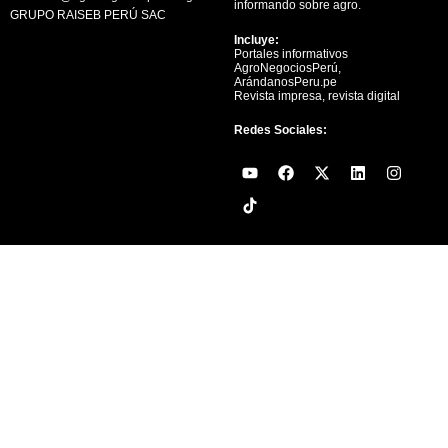
informando sobre agro.
GRUPO RAISEB PERÚ SAC
Incluye:
Portales informativos
AgroNegociosPerú,
ArándanosPeru.pe
Revista impresa, revista digital
Redes Sociales:
Y
F
X
L
I
o
a
-
i
n
u
c
t
n
s
t
e
w
k
t
u
b
i
e
a
b
o
t
d
g
e
o
t
i
r
k
e
n
a
r
m