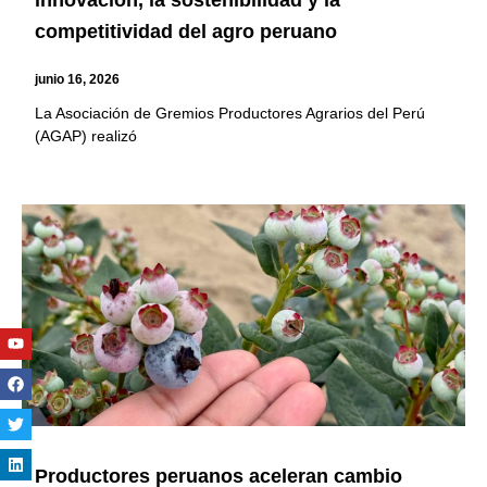
innovación, la sostenibilidad y la
competitividad del agro peruano
junio 16, 2026
La Asociación de Gremios Productores Agrarios del Perú
(AGAP) realizó
Youtube
Facebook
Twitter
Linkedin
Instagram
Productores peruanos aceleran cambio