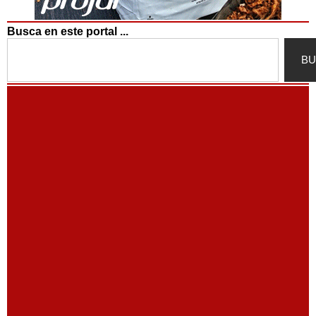
Busca en este portal ...
Search
BU