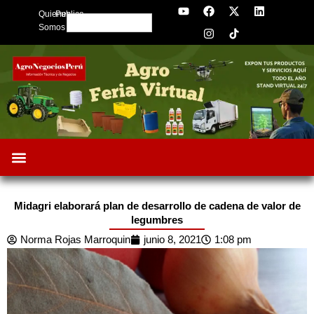
Y
F
I
X
L
Skip
Quienes
Publica
o
a
n
-
i
Search
to
u
c
s
t
n
Somos
t
e
t
w
k
content
u
b
a
i
e
b
o
g
t
d
e
o
r
t
i
k
a
e
n
m
r
Midagri elaborará plan de desarrollo de cadena de valor de
legumbres
Norma Rojas Marroquin
junio 8, 2021
1:08 pm