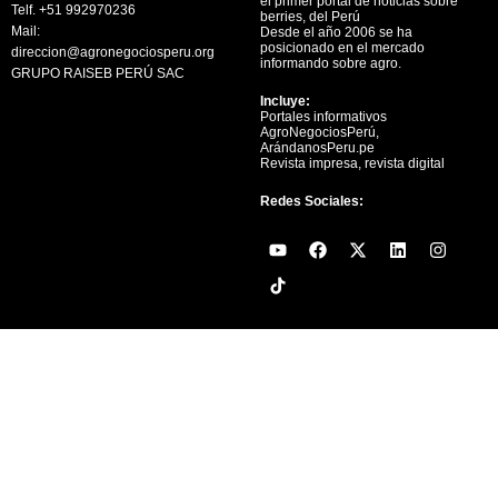
el primer portal de noticias sobre
Telf. +51 992970236
berries, del Perú
Mail:
Desde el año 2006 se ha
posicionado en el mercado
direccion@agronegociosperu.org
informando sobre agro.
GRUPO RAISEB PERÚ SAC
Incluye:
Portales informativos
AgroNegociosPerú,
ArándanosPeru.pe
Revista impresa, revista digital
Redes Sociales:
Y
F
X
L
I
o
a
-
i
n
u
c
t
n
s
t
e
w
k
t
u
b
i
e
a
b
o
t
d
g
e
o
t
i
r
k
e
n
a
r
m