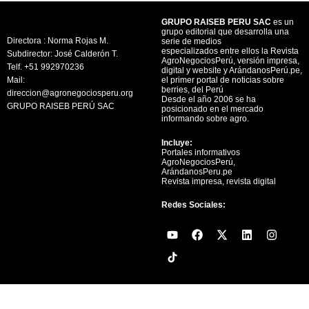
GRUPO RAISEB PERU SAC
es un
grupo editorial que desarrolla una
Directora : Norma Rojas M.
serie de medios
especializados entre ellos la Revista
Subdirector: José Calderón T.
AgroNegociosPerú, versión impresa,
Telf. +51 992970236
digital y website y ArándanosPerú.pe,
Mail:
el primer portal de noticias sobre
berries, del Perú
direccion@agronegociosperu.org
Desde el año 2006 se ha
GRUPO RAISEB PERÚ SAC
posicionado en el mercado
informando sobre agro.
Incluye:
Portales informativos
AgroNegociosPerú,
ArándanosPeru.pe
Revista impresa, revista digital
Redes Sociales:
Y
F
X
L
I
o
a
-
i
n
u
c
t
n
s
t
e
w
k
t
u
b
i
e
a
b
o
t
d
g
e
o
t
i
r
k
e
n
a