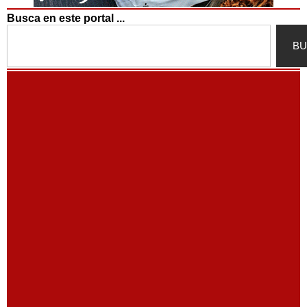
Busca en este portal ...
Search
BU