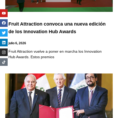
Youtube
Facebook
Twitter
Linkedin
Instagram
Fruit Attraction convoca una nueva edición
de los Innovation Hub Awards
julio 6, 2026
Fruit Attraction vuelve a poner en marcha los Innovation
Hub Awards. Estos premios