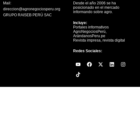
Mail:
Desde el año 2006 se ha
posicionado en el mercado
direccion@agronegociosperu.org
informando sobre agro.
GRUPO RAISEB PERÚ SAC
Incluye:
Portales informativos
AgroNegociosPerú,
ArándanosPeru.pe
Revista impresa, revista digital
Redes Sociales:
Y
F
X
L
I
o
a
-
i
n
u
c
t
n
s
t
e
w
k
t
u
b
i
e
a
b
o
t
d
g
e
o
t
i
r
k
e
n
a
r
m