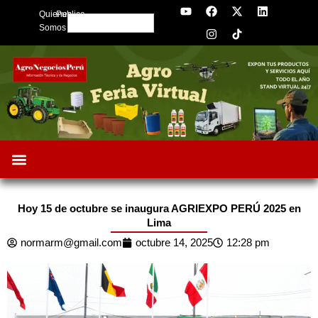
Y
F
I
X
L
Skip
Quienes
Publica
o
a
n
-
i
Search
to
u
c
s
t
n
Somos
t
e
t
w
k
content
u
b
a
i
e
b
o
g
t
d
e
o
r
t
i
k
a
e
n
m
r
Hoy 15 de octubre se inaugura AGRIEXPO PERÚ 2025 en
Lima
normarm@gmail.com
octubre 14, 2025
12:28 pm