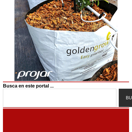
Busca en este portal ...
Search
BU