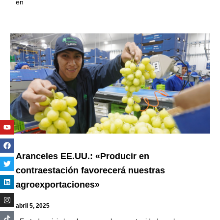
en
Youtube
Facebook
Twitter
Linkedin
Instagram
Aranceles EE.UU.: «Producir en
contraestación favorecerá nuestras
agroexportaciones»
abril 5, 2025