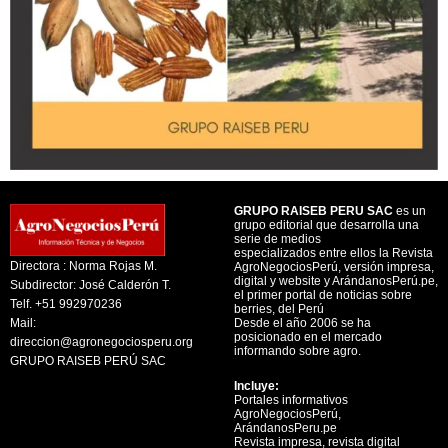
GRUPO RAISEB PERU SAC
es un
grupo editorial que desarrolla una
serie de medios
especializados entre ellos la Revista
Directora : Norma Rojas M.
AgroNegociosPerú, versión impresa,
digital y website y ArándanosPerú.pe,
Subdirector: José Calderón T.
el primer portal de noticias sobre
Telf. +51 992970236
berries, del Perú
Mail:
Desde el año 2006 se ha
posicionado en el mercado
direccion@agronegociosperu.org
informando sobre agro.
GRUPO RAISEB PERÚ SAC
Incluye:
Portales informativos
AgroNegociosPerú,
ArándanosPeru.pe
Revista impresa, revista digital