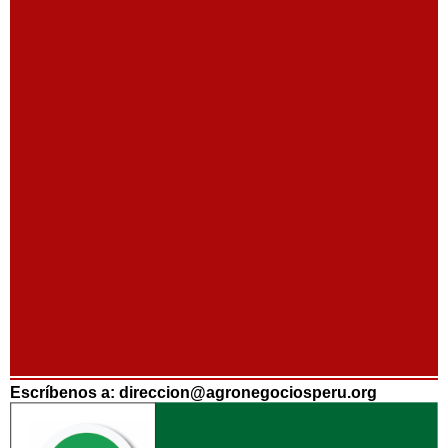
Escríbenos a: direccion@agronegociosperu.org