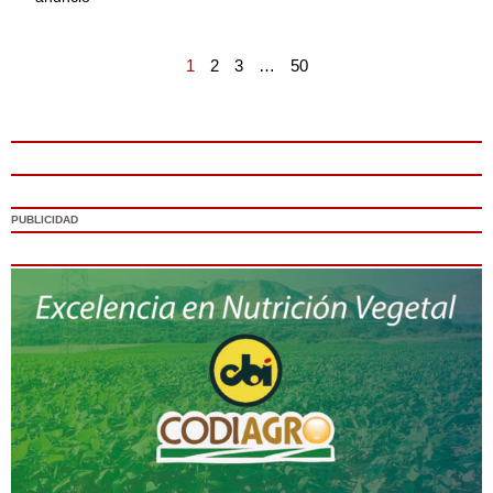
1
2
3
…
50
PUBLICIDAD