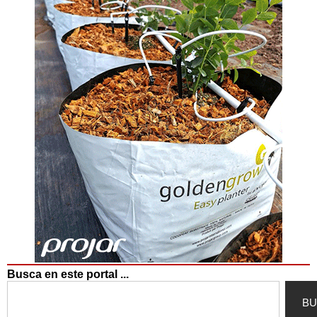
Busca en este portal ...
Search
BU