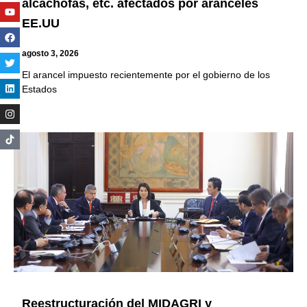
alcachofas, etc. afectados por aranceles
Youtube
Facebook
Twitter
Linkedin
Instagram
EE.UU
agosto 3, 2026
El arancel impuesto recientemente por el gobierno de los
Estados
Reestructuración del MIDAGRI y