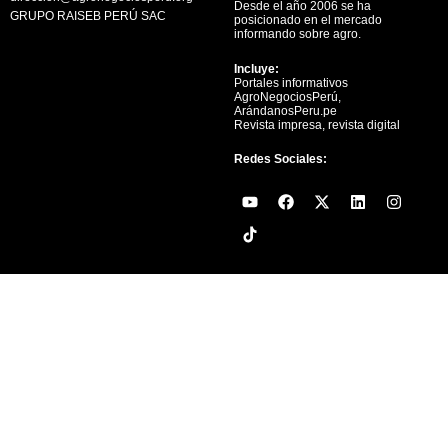
Desde el año 2006 se ha
GRUPO RAISEB PERÚ SAC
posicionado en el mercado
informando sobre agro.
Incluye:
Portales informativos
AgroNegociosPerú,
ArándanosPeru.pe
Revista impresa, revista digital
Redes Sociales:
Y
F
X
L
I
o
a
-
i
n
u
c
t
n
s
t
e
w
k
t
u
b
i
e
a
b
o
t
d
g
e
o
t
i
r
k
e
n
a
r
m