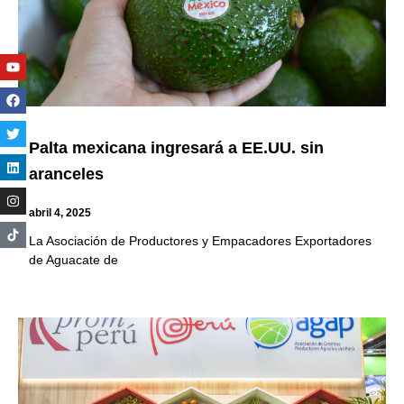
Youtube
Facebook
Twitter
Linkedin
Instagram
Palta mexicana ingresará a EE.UU. sin
aranceles
abril 4, 2025
La Asociación de Productores y Empacadores Exportadores
de Aguacate de