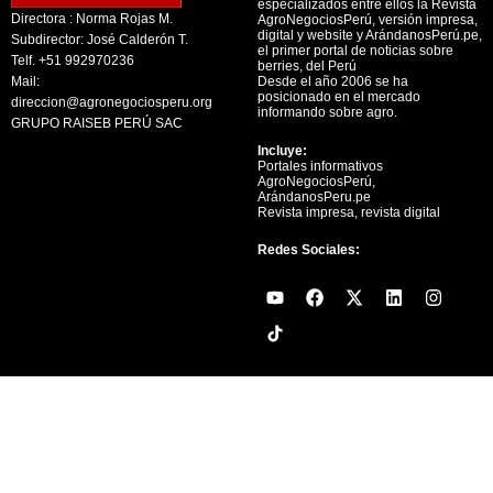
especializados entre ellos la Revista
Directora : Norma Rojas M.
AgroNegociosPerú, versión impresa,
digital y website y ArándanosPerú.pe,
Subdirector: José Calderón T.
el primer portal de noticias sobre
Telf. +51 992970236
berries, del Perú
Mail:
Desde el año 2006 se ha
posicionado en el mercado
direccion@agronegociosperu.org
informando sobre agro.
GRUPO RAISEB PERÚ SAC
Incluye:
Portales informativos
AgroNegociosPerú,
ArándanosPeru.pe
Revista impresa, revista digital
Redes Sociales:
Y
F
X
L
I
o
a
-
i
n
u
c
t
n
s
t
e
w
k
t
u
b
i
e
a
b
o
t
d
g
e
o
t
i
r
k
e
n
a
r
m