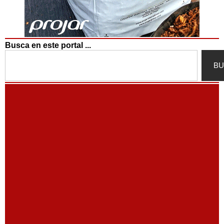
Busca en este portal ...
Search
BU