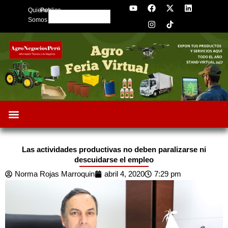
Y
F
I
X
L
Skip
Quienes
Publica
o
a
n
-
i
Search
to
u
c
s
t
n
Somos
t
e
t
w
k
content
u
b
a
i
e
b
o
g
t
d
e
o
r
t
i
k
a
e
n
m
r
Las actividades productivas no deben paralizarse ni
descuidarse el empleo
Norma Rojas Marroquin
abril 4, 2020
7:29 pm