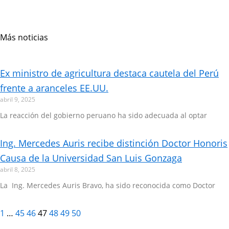
Más noticias
Page
Page
Page
Page
Page
Page
Page
Ex ministro de agricultura destaca cautela del Perú
frente a aranceles EE.UU.
abril 9, 2025
La reacción del gobierno peruano ha sido adecuada al optar
Ing. Mercedes Auris recibe distinción Doctor Honoris
Causa de la Universidad San Luis Gonzaga
abril 8, 2025
La Ing. Mercedes Auris Bravo, ha sido reconocida como Doctor
1
…
45
46
47
48
49
50