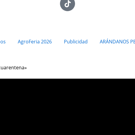
ios
AgroFeria 2026
Publicidad
ARÁNDANOS P
 cuarentena»