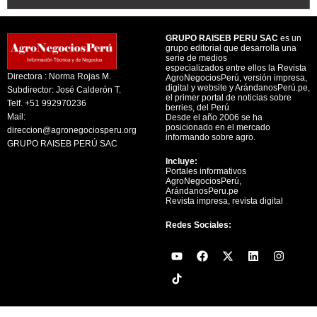
GRUPO RAISEB PERU SAC
es un
grupo editorial que desarrolla una
serie de medios
especializados entre ellos la Revista
Directora : Norma Rojas M.
AgroNegociosPerú, versión impresa,
digital y website y ArándanosPerú.pe,
Subdirector: José Calderón T.
el primer portal de noticias sobre
Telf. +51 992970236
berries, del Perú
Mail:
Desde el año 2006 se ha
posicionado en el mercado
direccion@agronegociosperu.org
informando sobre agro.
GRUPO RAISEB PERÚ SAC
Incluye:
Portales informativos
AgroNegociosPerú,
ArándanosPeru.pe
Revista impresa, revista digital
Redes Sociales:
Y
F
X
L
I
o
a
-
i
n
u
c
t
n
s
t
e
w
k
t
u
b
i
e
a
b
o
t
d
g