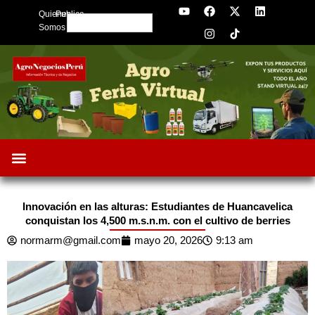
Y
F
I
X
L
Skip
Quienes
Publica
o
a
n
-
i
Search
to
u
c
s
t
n
Somos
t
e
t
w
k
content
u
b
a
i
e
b
o
g
t
d
e
o
r
t
i
k
a
e
n
m
r
Innovación en las alturas: Estudiantes de Huancavelica
conquistan los 4,500 m.s.n.m. con el cultivo de berries
normarm@gmail.com
mayo 20, 2026
9:13 am