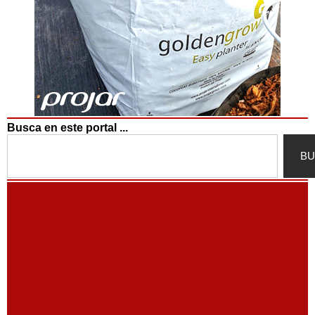
Busca en este portal ...
Search
BU