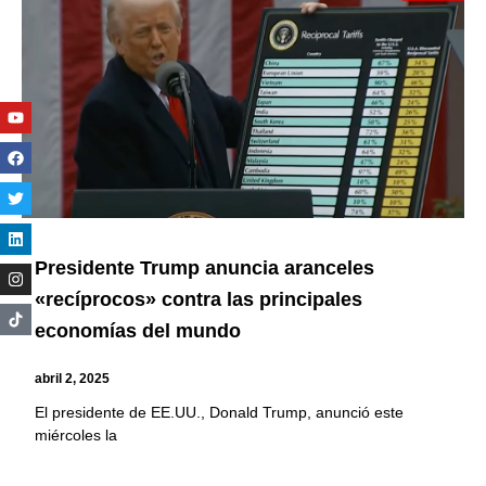
Youtube
Facebook
Twitter
Linkedin
Instagram
Presidente Trump anuncia aranceles
«recíprocos» contra las principales
economías del mundo
abril 2, 2025
El presidente de EE.UU., Donald Trump, anunció este
miércoles la