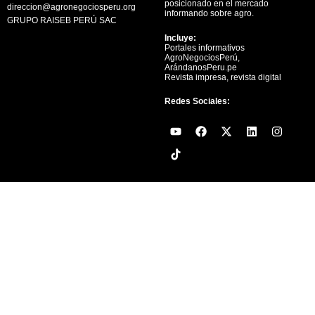
posicionado en el mercado
direccion@agronegociosperu.org
informando sobre agro.
GRUPO RAISEB PERÚ SAC
Incluye:
Portales informativos
AgroNegociosPerú,
ArándanosPeru.pe
Revista impresa, revista digital
Redes Sociales:
Y
F
X
L
I
o
a
-
i
n
u
c
t
n
s
t
e
w
k
t
u
b
i
e
a
b
o
t
d
g
e
o
t
i
r
k
e
n
a
r
m