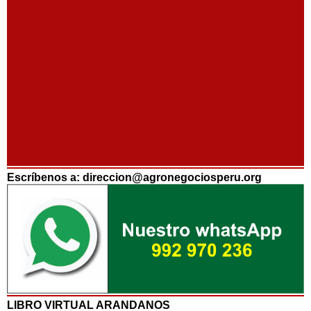
Escríbenos a: direccion@agronegociosperu.org
LIBRO VIRTUAL ARANDANOS