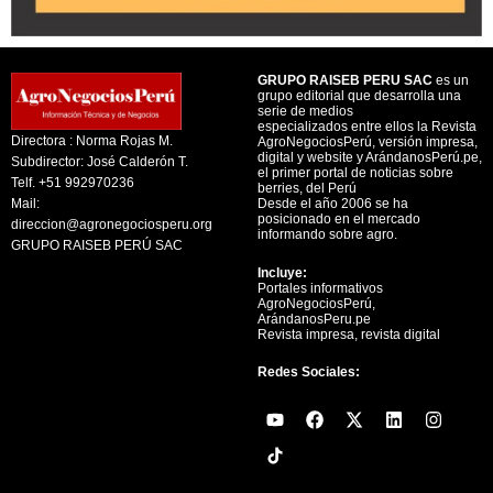
GRUPO RAISEB PERU SAC
es un
grupo editorial que desarrolla una
serie de medios
especializados entre ellos la Revista
Directora : Norma Rojas M.
AgroNegociosPerú, versión impresa,
digital y website y ArándanosPerú.pe,
Subdirector: José Calderón T.
el primer portal de noticias sobre
Telf. +51 992970236
berries, del Perú
Mail:
Desde el año 2006 se ha
posicionado en el mercado
direccion@agronegociosperu.org
informando sobre agro.
GRUPO RAISEB PERÚ SAC
Incluye:
Portales informativos
AgroNegociosPerú,
ArándanosPeru.pe
Revista impresa, revista digital
Redes Sociales:
Y
F
X
L
I
o
a
-
i
n
u
c
t
n
s
t
e
w
k
t
u
b
i
e
a