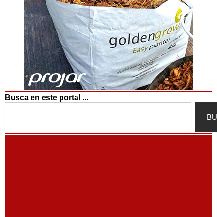
Busca en este portal ...
Search
BU