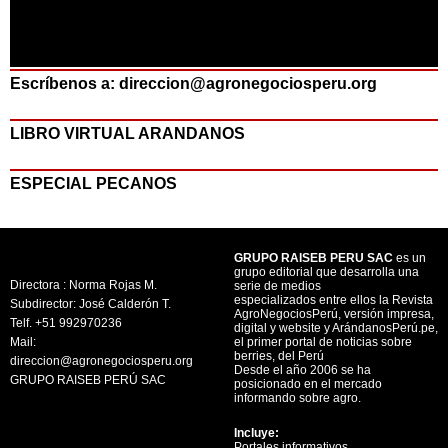
Escríbenos a: direccion@agronegociosperu.org
LIBRO VIRTUAL ARANDANOS
ESPECIAL PECANOS
GRUPO RAISEB PERU SAC
es un
grupo editorial que desarrolla una
Directora : Norma Rojas M.
serie de medios
especializados entre ellos la Revista
Subdirector: José Calderón T.
AgroNegociosPerú, versión impresa,
Telf. +51 992970236
digital y website y ArándanosPerú.pe,
Mail:
el primer portal de noticias sobre
berries, del Perú
direccion@agronegociosperu.org
Desde el año 2006 se ha
GRUPO RAISEB PERÚ SAC
posicionado en el mercado
informando sobre agro.
Incluye:
Portales informativos