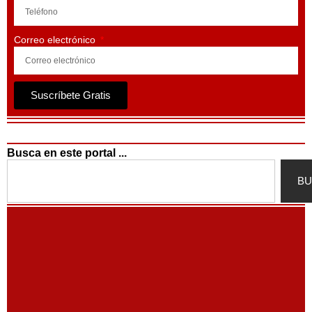
Correo electrónico
Suscríbete Gratis
Busca en este portal ...
Search
BU