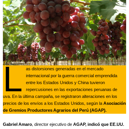
L
as distorsiones generadas en el mercado
internacional por la guerra comercial emprendida
entre los Estados Unidos y China tuvieron
repercusiones en las exportaciones peruanas de
uva. En la última campaña, se registraron alteraciones en los
precios de los envíos a los Estados Unidos, según la
Asociación
de Gremios Productores Agrarios del Perú (AGAP).
Gabriel Amaro
, director ejecutivo de
AGAP, indicó que EE.UU.