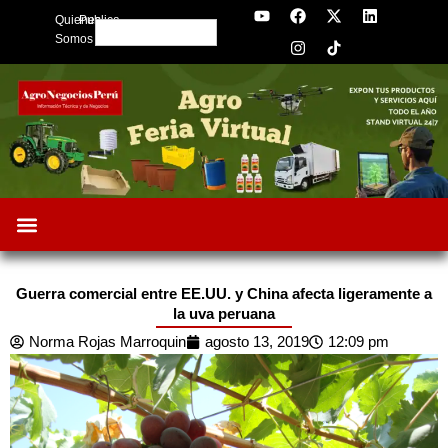
Y
F
I
X
L
Skip
Quienes
Publica
o
a
n
-
i
Search
to
u
c
s
t
n
Somos
t
e
t
w
k
content
u
b
a
i
e
b
o
g
t
d
e
o
r
t
i
k
a
e
n
m
r
Oportunidades de Negocios
AgroFeria 2026
ARÁNDANOS PERÚ
Guerra comercial entre EE.UU. y China afecta ligeramente a
la uva peruana
Norma Rojas Marroquin
agosto 13, 2019
12:09 pm