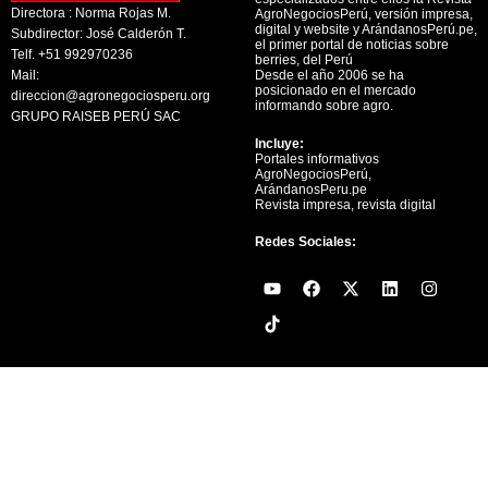
Directora : Norma Rojas M.
AgroNegociosPerú, versión impresa,
digital y website y ArándanosPerú.pe,
Subdirector: José Calderón T.
el primer portal de noticias sobre
Telf. +51 992970236
berries, del Perú
Mail:
Desde el año 2006 se ha
posicionado en el mercado
direccion@agronegociosperu.org
informando sobre agro.
GRUPO RAISEB PERÚ SAC
Incluye:
Portales informativos
AgroNegociosPerú,
ArándanosPeru.pe
Revista impresa, revista digital
Redes Sociales:
Y
F
X
L
I
o
a
-
i
n
u
c
t
n
s
t
e
w
k
t
u
b
i
e
a
b
o
t
d
g
e
o
t
i
r
k
e
n
a
r
m