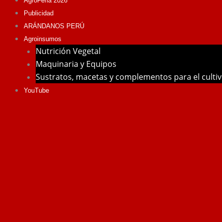
AgroFeria 2026
Publicidad
ARÁNDANOS PERÚ
Agroinsumos
Nutrición Vegetal
Maquinaria y Equipos
Sustratos, macetas y complementos para el culti
YouTube