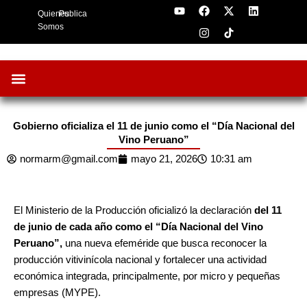
Y
F
I
X
L
Skip
Quienes
Publica
o
a
n
-
i
to
u
c
s
t
n
Somos
t
e
t
w
k
content
u
b
a
i
e
b
o
g
t
d
e
o
r
t
i
k
a
e
n
m
r
Oportunidades de Negocios
AgroFeria 2026
ARÁNDANOS PERÚ
Gobierno oficializa el 11 de junio como el “Día Nacional del
Vino Peruano”
normarm@gmail.com
mayo 21, 2026
10:31 am
El Ministerio de la Producción oficializó la declaración
del 11
de junio de cada año como el “Día Nacional del Vino
Peruano”,
una nueva efeméride que busca reconocer la
producción vitivinícola nacional y fortalecer una actividad
económica integrada, principalmente, por micro y pequeñas
empresas (MYPE).