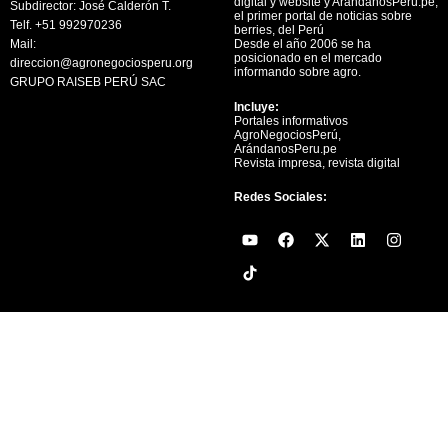
digital y website y ArándanosPerú.pe,
Subdirector: José Calderón T.
el primer portal de noticias sobre
Telf. +51 992970236
berries, del Perú
Mail:
Desde el año 2006 se ha
posicionado en el mercado
direccion@agronegociosperu.org
informando sobre agro.
GRUPO RAISEB PERÚ SAC
Incluye:
Portales informativos
AgroNegociosPerú,
ArándanosPeru.pe
Revista impresa, revista digital
Redes Sociales:
Y
F
X
L
I
o
a
-
i
n
u
c
t
n
s
t
e
w
k
t
u
b
i
e
a
b
o
t
d
g
e
o
t
i
r
k
e
n
a
r
m