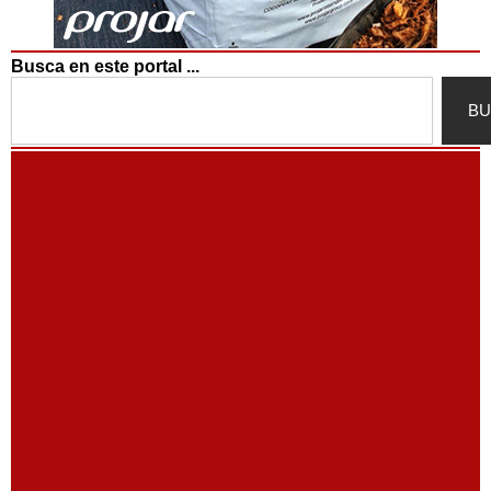
Busca en este portal ...
Search
BU