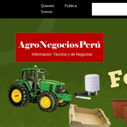
Skip
Search
Quienes
Publica
to
Somos
content