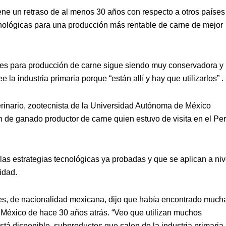
ene un retraso de al menos 30 años con respecto a otros países
nológicas para una producción más rentable de carne de mejor
ales para producción de carne sigue siendo muy conservadora y
la industria primaria porque “están allí y hay que utilizarlos” .
erinario, zootecnista de la Universidad Autónoma de México
n de ganado productor de carne quien estuvo de visita en el Pe
las estrategias tecnológicas ya probadas y que se aplican a niv
idad.
res, de nacionalidad mexicana, dijo que había encontrado much
e México de hace 30 años atrás. “Veo que utilizan muchos
tá disponible, subproductos que salen de la industria primaria