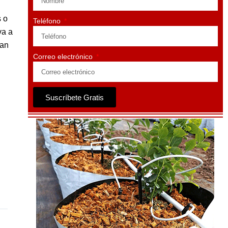
s o
Teléfono
va a
jan
Correo electrónico
Suscríbete Gratis