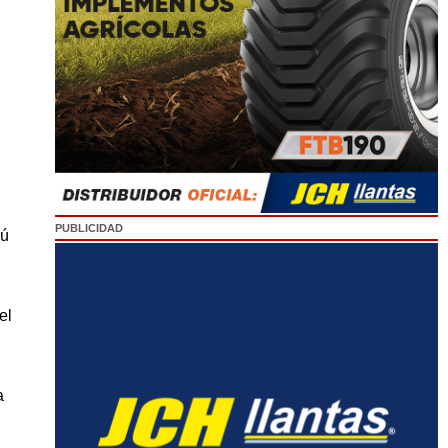
PUBLICIDAD
rú
el
a