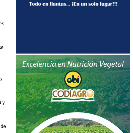
es
se
s
d y
 de