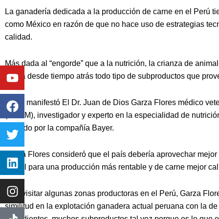
La ganadería dedicada a la producción de carne en el Perú ti
como México en razón de que no hace uso de estrategias tec
calidad.
Más dada al “engorde” que a la nutrición, la crianza de anim
Youtube
Facebook
Twitter
Linkedin
Instagram
utiliza desde tiempo atrás todo tipo de subproductos que provee 
Asi lo manifestó El Dr. Juan de Dios Garza Flores médico vet
(UNAM), investigador y experto en la especialidad de nutrició
invitado por la compañía Bayer.
Garza Flores consideró que el país debería aprovechar mejor 
global para una producción más rentable y de carne mejor cal
Tras visitar algunas zonas productoras en el Perú, Garza Flo
similitud en la explotación ganadera actual peruana con la d
ingredientes, muchos subproductos tal vez porque es lo que es