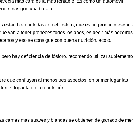
parecía más cara es la más rentable. Es como un automóvil ,
rendir más que una barata.
as están bien nutridas con el fósforo, qué es un producto esenci
que van a tener preñeces todos los años, es decir más becerros
ecerros y eso se consigue con buena nutrición, acotó.
ero hay deficiencia de fósforo, recomendó utilizar suplement
ere que confluyan al menos tres aspectos: en primer lugar las
rcer lugar la dieta o nutrición.
las carnes más suaves y blandas se obtienen de ganado de me