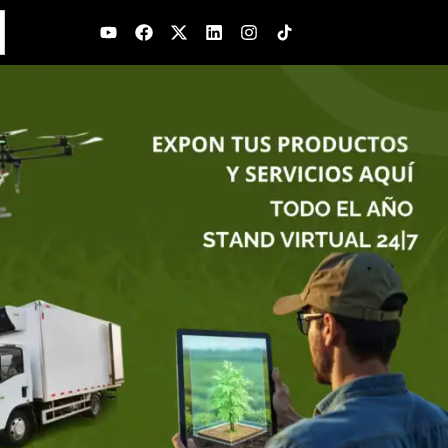
Youtube
Facebook
X-
Linkedin
Instagram
twitter