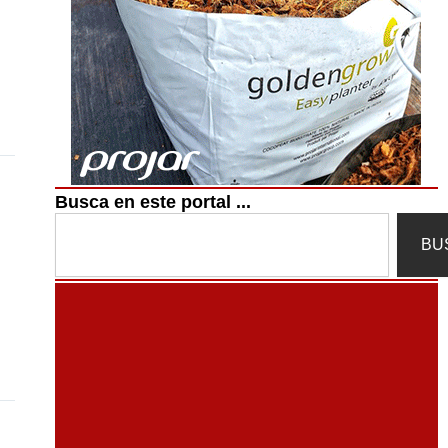
Busca en este portal ...
Search
BU