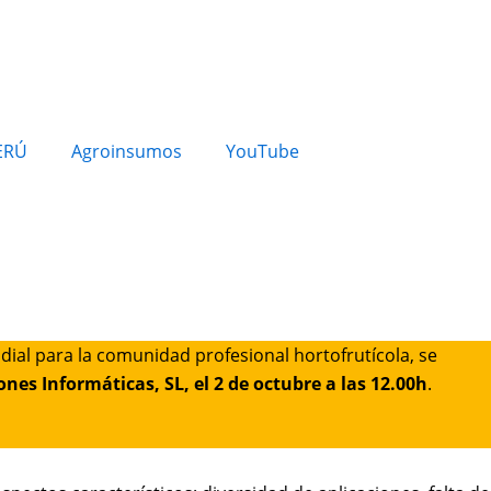
ERÚ
Agroinsumos
YouTube
dial para la comunidad profesional hortofrutícola, se
ones Informáticas, SL, el 2 de octubre a las 12.00h
.