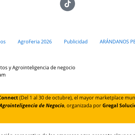
ios
AgroFeria 2026
Publicidad
ARÁNDANOS P
atos y Agrointeligencia de negocio
 am
eConnect
(Del 1 al 30 de octubre), el mayor marketplace mun
 Agrointeligencia de Negocio
, organizada por
Gregal Soluci