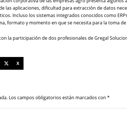
ación corporativa de las empresas agro presenta algunos asp
 de las aplicaciones, dificultad para extracción de datos ne
os. Incluso los sistemas integrados conocidos como ERPs ti
rma, formato y momento en que se necesita para la toma de
n la participación de dos profesionales de Gregal Solucione
X
ada.
Los campos obligatorios están marcados con
*