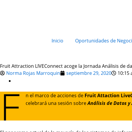
Inicio
Oportunidades de Negoc
Fruit Attraction LIVEConnect acoge la Jornada Análisis de d
Norma Rojas Marroquin
septiembre 29, 2020
10:15
E
n el marco de
acciones de
Fruit Attaction Liv
celebrará una sesión sobre
Análisis de Datos y