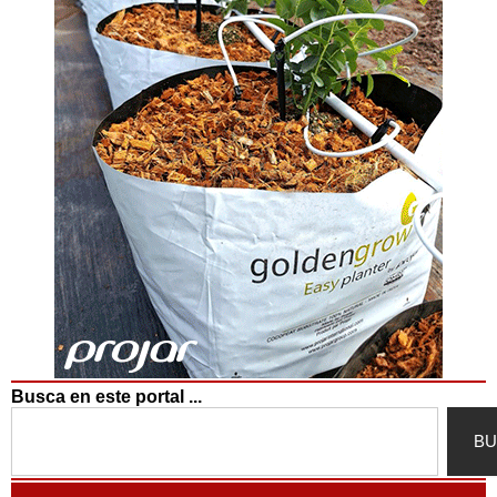
Busca en este portal ...
Search
BU