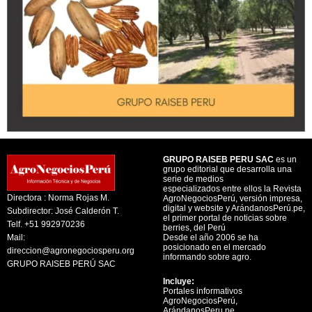
GRUPO RAISEB PERU SAC
es un
grupo editorial que desarrolla una
serie de medios
especializados entre ellos la Revista
Directora : Norma Rojas M.
AgroNegociosPerú, versión impresa,
digital y website y ArándanosPerú.pe,
Subdirector: José Calderón T.
el primer portal de noticias sobre
Telf. +51 992970236
berries, del Perú
Mail:
Desde el año 2006 se ha
posicionado en el mercado
direccion@agronegociosperu.org
informando sobre agro.
GRUPO RAISEB PERÚ SAC
Incluye:
Portales informativos
AgroNegociosPerú,
ArándanosPeru.pe