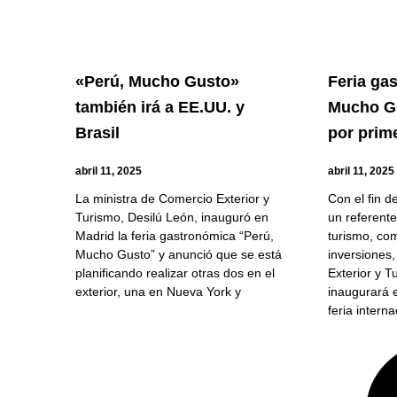
«Perú, Mucho Gusto»
Feria ga
también irá a EE.UU. y
Mucho Gu
Brasil
por prim
abril 11, 2025
abril 11, 2025
La ministra de Comercio Exterior y
Con el fin d
Turismo, Desilú León, inauguró en
un referent
Madrid la feria gastronómica “Perú,
turismo, com
Mucho Gusto” y anunció que se está
inversiones,
planificando realizar otras dos en el
Exterior y T
exterior, una en Nueva York y
inaugurará 
feria intern