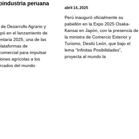
roindustria peruana
abril 14, 2025
Perú inauguró oficialmente su
pabellón en la Expo 2025 Osaka-
o de Desarrollo Agrario y
Kansai en Japón, con la presencia de
ipó en el lanzamiento de
la ministra de Comercio Exterior y
entaria 2025, una de las
Turismo, Desilú León, que bajo el
plataformas de
lema “Infinitas Posibilidades”,
 comercial para impulsar
proyecta al mundo la
iones agrícolas a los
rcados del mundo.