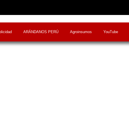
licidad
ARÁNDANOS PERÚ
Agroinsumos
YouTube