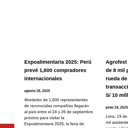
Expoalimentaria 2025: Perú
Agrofest
prevé 1,600 compradores
de 8 mil
internacionales
rueda de
transacc
agosto 18, 2025
S/ 10 mil
Alrededor de 1,600 representantes
de reconocidas compañías llegarán
junio 19, 202
al país entre el 24 y 26 de septiembre
Lima, 19 de
próximo para visitar la
mil asistent
Expoalimentaria 2025, la feria de
Youtube
Facebook
Twitter
Linkedin
Instagram