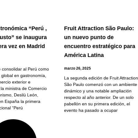
stronómica “Perú ,
Fruit Attraction São Paulo:
sto” se inaugura
un nuevo punto de
era vez en Madrid
encuentro estratégico para
América Latina
marzo 26, 2025
e consolidar al Perú como
e global en gastronomía,
La segunda edición de Fruit Attraction
ercio exterior e
São Paulo comenzó con un ambiente
 la ministra de Comercio
dinámico y una notable ampliación
urismo, Desilú León,
respecto al año anterior. De un solo
en España la primera
pabellón en su primera edición, el
acional “Perú
evento ha pasado a ocupar