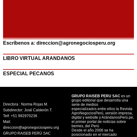
Escríbenos a: direccion@agronegociosperu.org
LIBRO VIRTUAL ARANDANOS
ESPECIAL PECANOS
GRUPO RAISEB PERU SAC
es un
grupo editorial que desarrolla una
Directora : Norma Rojas M.
serie de medios
especializados entre ellos la Revista
Subdirector: José Calderón T.
AgroNegociosPerú, versión impresa,
Telf. +51 992970236
digital y website y ArándanosPerú.pe,
Mail:
el primer portal de noticias sobre
berries, del Perú
direccion@agronegociosperu.org
Desde el año 2006 se ha
GRUPO RAISEB PERÚ SAC
posicionado en el mercado