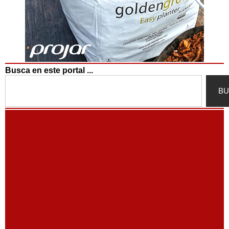
Busca en este portal ...
Search
BU