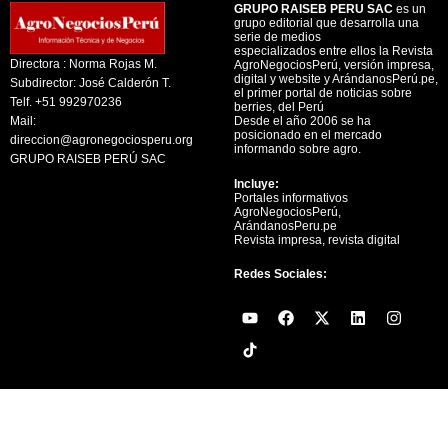
GRUPO RAISEB PERU SAC
es un
grupo editorial que desarrolla una
serie de medios
especializados entre ellos la Revista
Directora : Norma Rojas M.
AgroNegociosPerú, versión impresa,
digital y website y ArándanosPerú.pe,
Subdirector: José Calderón T.
el primer portal de noticias sobre
Telf. +51 992970236
berries, del Perú
Mail:
Desde el año 2006 se ha
posicionado en el mercado
direccion@agronegociosperu.org
informando sobre agro.
GRUPO RAISEB PERÚ SAC
Incluye:
Portales informativos
AgroNegociosPerú,
ArándanosPeru.pe
Revista impresa, revista digital
Redes Sociales:
Y
F
X
L
I
o
a
-
i
n
u
c
t
n
s
t
e
w
k
t
u
b
i
e
a
b
o
t
d
g
e
o
t
i
r
k
e
n
a
r
m