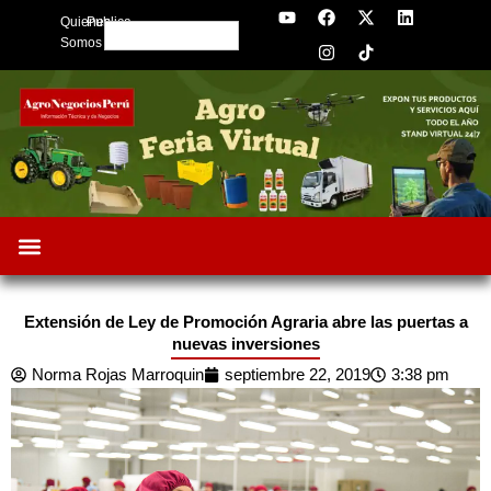
Y
F
I
X
L
Skip
Quienes
Publica
o
a
n
-
i
Search
to
u
c
s
t
n
Somos
t
e
t
w
k
content
u
b
a
i
e
b
o
g
t
d
e
o
r
t
i
k
a
e
n
m
r
Extensión de Ley de Promoción Agraria abre las puertas a
nuevas inversiones
Norma Rojas Marroquin
septiembre 22, 2019
3:38 pm