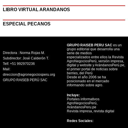
LIBRO VIRTUAL ARANDANOS
ESPECIAL PECANOS
GRUPO RAISEB PERU SAC
es un
grupo editorial que desarrolla una
Directora : Norma Rojas M.
serie de medios
especializados entre ellos la Revista
Subdirector: José Calderón T.
AgroNegociosPerú, versión impresa,
Telf. +51 992970236
digital y website y ArándanosPerú.pe,
Mail:
el primer portal de noticias sobre
berries, del Perú
direccion@agronegociosperu.org
Desde el año 2006 se ha
GRUPO RAISEB PERÚ SAC
posicionado en el mercado
informando sobre agro.
Incluye:
Portales informativos
AgroNegociosPerú,
ArándanosPeru.pe
Revista impresa, revista digital
Redes Sociales: