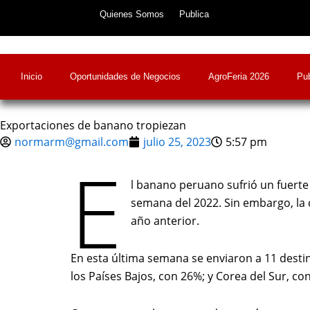
Skip
Quienes Somos
Publica
to
content
Inicio
Oportunidades de Negocios
AgroFeria 2026
Pub
Exportaciones de banano tropiezan
normarm@gmail.com
julio 25, 2023
5:57 pm
E
l banano peruano sufrió un fuert
semana del 2022. Sin embargo, la 
año anterior.
En esta última semana se enviaron a 11 desti
los Países Bajos, con 26%; y Corea del Sur, co