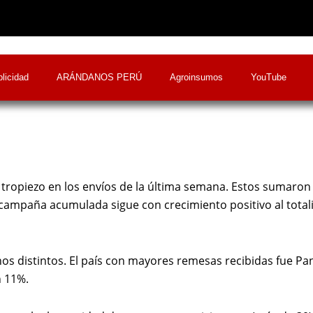
licidad
ARÁNDANOS PERÚ
Agroinsumos
YouTube
e tropiezo en los envíos de la última semana. Estos sumaro
campaña acumulada sigue con crecimiento positivo al totali
nos distintos. El país con mayores remesas recibidas fue P
n 11%.