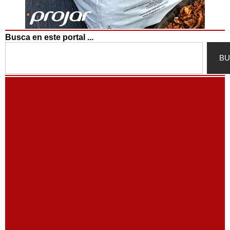
Busca en este portal ...
Search
BU