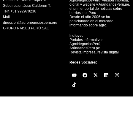
AgroNegociosPerú, versión impresa,
digital y website y ArándanosPerú.pe,
Subdirector: José Calderón T.
el primer portal de noticias sobre
Telf. +51 992970236
berries, del Perú
Mail:
Desde el año 2006 se ha
posicionado en el mercado
direccion@agronegociosperu.org
informando sobre agro.
GRUPO RAISEB PERÚ SAC
Incluye:
Portales informativos
AgroNegociosPerú,
ArándanosPeru.pe
Revista impresa, revista digital
Redes Sociales:
Y
F
X
L
I
o
a
-
i
n
u
c
t
n
s
t
e
w
k
t
u
b
i
e
a
b
o
t
d
g
e
o
t
i
r
k
e
n
a
r
m