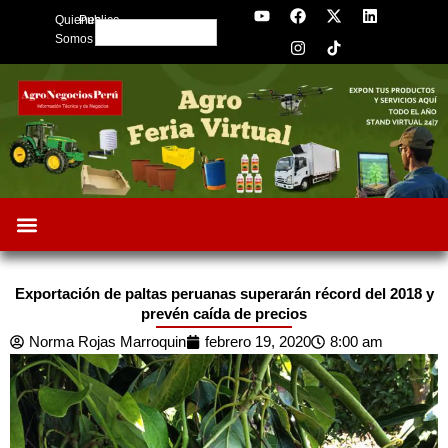
Y
F
I
X
L
Skip
Quienes
Publica
o
a
n
-
i
Search
to
u
c
s
t
n
Somos
t
e
t
w
k
content
u
b
a
i
e
b
o
g
t
d
e
o
r
t
i
k
a
e
n
m
r
Exportación de paltas peruanas superarán récord del 2018 y
prevén caída de precios
Norma Rojas Marroquin
febrero 19, 2020
8:00 am