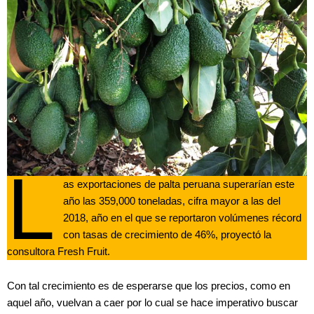
L
as exportaciones de palta peruana superarían este
año las 359,000 toneladas, cifra mayor a las del
2018, año en el que se reportaron volúmenes récord
con tasas de crecimiento de 46%, proyectó la
consultora Fresh Fruit.
Con tal crecimiento es de esperarse que los precios, como en
aquel año, vuelvan a caer por lo cual se hace imperativo buscar