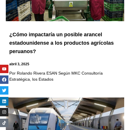
¿Cómo impactaría un posible arancel
estadounidense a los productos agrícolas
peruanos?
abril 3, 2025
Youtube
Facebook
Twitter
Linkedin
Instagram
Por Rolando Rivera ESAN Según MKC Consultoría
Estratégica, los Estados