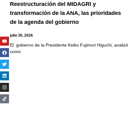
Reestructuración del MIDAGRI y
transformación de la ANA, las prioridades
de la agenda del gobierno
julio 30, 2026
Youtube
Facebook
Twitter
Linkedin
Instagram
El gobierno de la Presidente Keiko Fujimori Higuchi, analizó
como