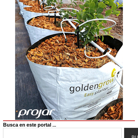
Busca en este portal ...
Search
BU