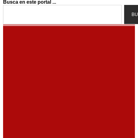
Busca en este portal ...
Search
BU