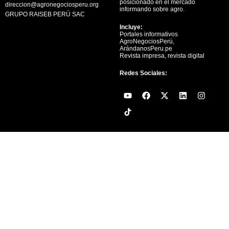
posicionado en el mercado
direccion@agronegociosperu.org
informando sobre agro.
GRUPO RAISEB PERÚ SAC
Incluye:
Portales informativos
AgroNegociosPerú,
ArándanosPeru.pe
Revista impresa, revista digital
Redes Sociales:
Y
F
X
L
I
o
a
-
i
n
u
c
t
n
s
t
e
w
k
t
u
b
i
e
a
b
o
t
d
g
e
o
t
i
r
k
e
n
a
r
m