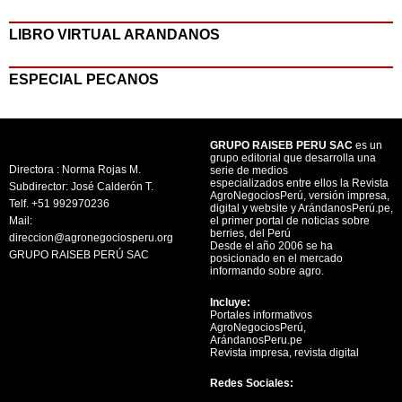
LIBRO VIRTUAL ARANDANOS
ESPECIAL PECANOS
GRUPO RAISEB PERU SAC
es un
grupo editorial que desarrolla una
Directora : Norma Rojas M.
serie de medios
especializados entre ellos la Revista
Subdirector: José Calderón T.
AgroNegociosPerú, versión impresa,
Telf. +51 992970236
digital y website y ArándanosPerú.pe,
Mail:
el primer portal de noticias sobre
berries, del Perú
direccion@agronegociosperu.org
Desde el año 2006 se ha
GRUPO RAISEB PERÚ SAC
posicionado en el mercado
informando sobre agro.
Incluye:
Portales informativos
AgroNegociosPerú,
ArándanosPeru.pe
Revista impresa, revista digital
Redes Sociales: