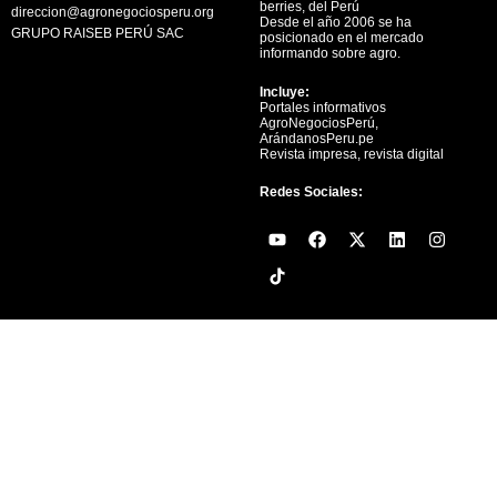
berries, del Perú
direccion@agronegociosperu.org
Desde el año 2006 se ha
GRUPO RAISEB PERÚ SAC
posicionado en el mercado
informando sobre agro.
Incluye:
Portales informativos
AgroNegociosPerú,
ArándanosPeru.pe
Revista impresa, revista digital
Redes Sociales:
Y
F
X
L
I
o
a
-
i
n
u
c
t
n
s
t
e
w
k
t
u
b
i
e
a
b
o
t
d
g
e
o
t
i
r
k
e
n
a
r
m