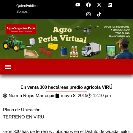
Y
F
I
X
L
Skip
Quienes
Publica
o
a
n
-
i
to
u
c
s
t
n
Somos
t
e
t
w
k
content
u
b
a
i
e
b
o
g
t
d
e
o
r
t
i
k
a
e
n
m
r
Oportunidades de Negocios
AgroFeria 2026
ARÁNDANOS PERÚ
En venta 300 hectáreas predio agrícola VIRÚ
Norma Rojas Marroquin
mayo 8, 2019
12:10 pm
Plano de Ubicación
TERRENO EN VIRU
-Son 300 has de terrenos , ubicados en el Distrito de Guadalupito,