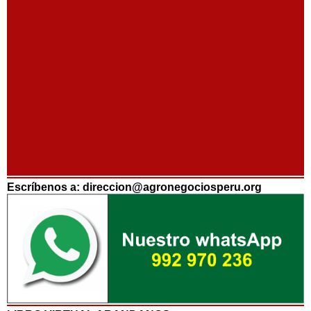
Escríbenos a: direccion@agronegociosperu.org