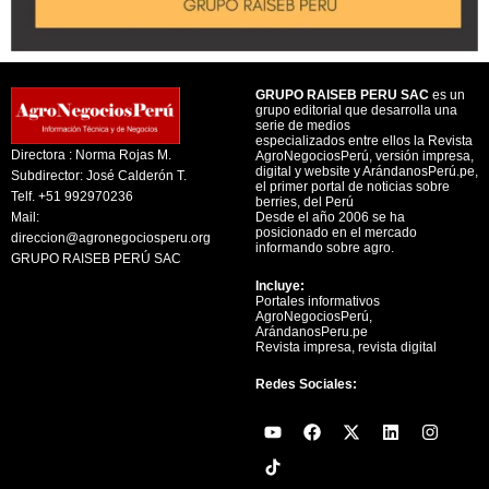
GRUPO RAISEB PERU SAC
es un
grupo editorial que desarrolla una
serie de medios
especializados entre ellos la Revista
Directora : Norma Rojas M.
AgroNegociosPerú, versión impresa,
digital y website y ArándanosPerú.pe,
Subdirector: José Calderón T.
el primer portal de noticias sobre
Telf. +51 992970236
berries, del Perú
Mail:
Desde el año 2006 se ha
posicionado en el mercado
direccion@agronegociosperu.org
informando sobre agro.
GRUPO RAISEB PERÚ SAC
Incluye:
Portales informativos
AgroNegociosPerú,
ArándanosPeru.pe
Revista impresa, revista digital
Redes Sociales:
Y
F
X
L
I
o
a
-
i
n
u
c
t
n
s
t
e
w
k
t