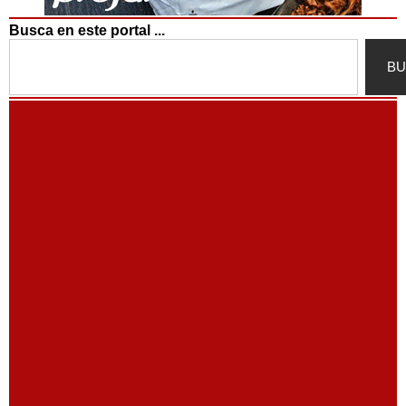
Busca en este portal ...
Search
BU