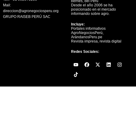
berries, del Perú
Mail:
Desde el año 2006 se ha
posicionado en el mercado
direccion@agronegociosperu.org
informando sobre agro.
GRUPO RAISEB PERÚ SAC
Incluye:
Portales informativos
AgroNegociosPerú,
ArándanosPeru.pe
Revista impresa, revista digital
Redes Sociales:
Y
F
X
L
I
o
a
-
i
n
u
c
t
n
s
t
e
w
k
t
u
b
i
e
a
b
o
t
d
g
e
o
t
i
r
k
e
n
a
r
m