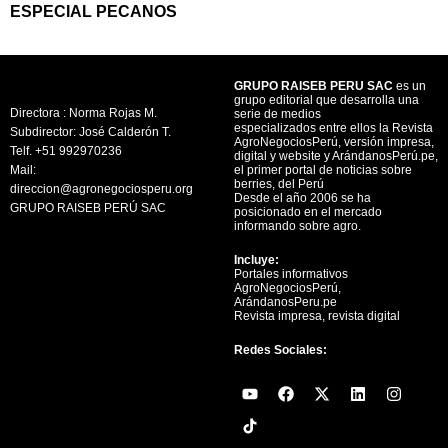
ESPECIAL PECANOS
GRUPO RAISEB PERU SAC
es un
grupo editorial que desarrolla una
Directora : Norma Rojas M.
serie de medios
especializados entre ellos la Revista
Subdirector: José Calderón T.
AgroNegociosPerú, versión impresa,
Telf. +51 992970236
digital y website y ArándanosPerú.pe,
Mail:
el primer portal de noticias sobre
berries, del Perú
direccion@agronegociosperu.org
Desde el año 2006 se ha
GRUPO RAISEB PERÚ SAC
posicionado en el mercado
informando sobre agro.
Incluye:
Portales informativos
AgroNegociosPerú,
ArándanosPeru.pe
Revista impresa, revista digital
Redes Sociales:
Y
F
X
L
I
o
a
-
i
n
u
c
t
n
s
t
e
w
k
t