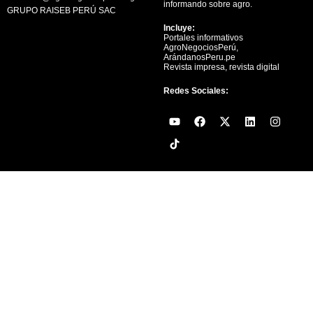
informando sobre agro.
GRUPO RAISEB PERÚ SAC
Incluye:
Portales informativos
AgroNegociosPerú,
ArándanosPeru.pe
Revista impresa, revista digital
Redes Sociales:
Y
F
X
L
I
o
a
-
i
n
u
c
t
n
s
t
e
w
k
t
u
b
i
e
a
b
o
t
d
g
e
o
t
i
r
k
e
n
a
r
m