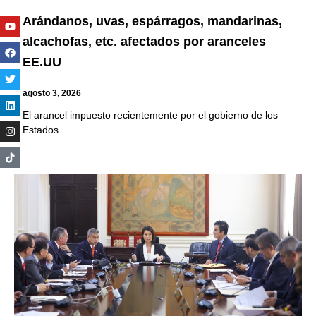
Arándanos, uvas, espárragos, mandarinas,
Youtube
Facebook
Twitter
Linkedin
Instagram
alcachofas, etc. afectados por aranceles
EE.UU
agosto 3, 2026
El arancel impuesto recientemente por el gobierno de los
Estados