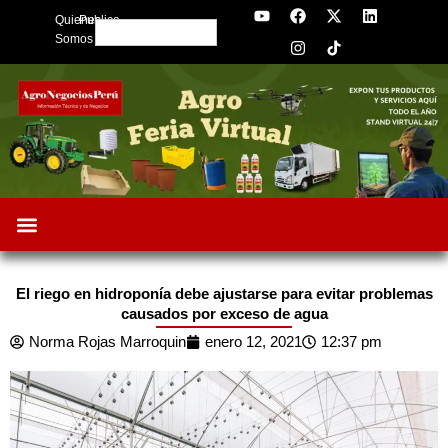
Y
F
I
X
L
Skip
Quienes
Publica
o
a
n
-
i
Search
to
u
c
s
t
n
Somos
t
e
t
w
k
content
u
b
a
i
e
b
o
g
t
d
e
o
r
t
i
k
a
e
n
m
r
El riego en hidroponía debe ajustarse para evitar problemas
causados por exceso de agua
Norma Rojas Marroquin
enero 12, 2021
12:37 pm