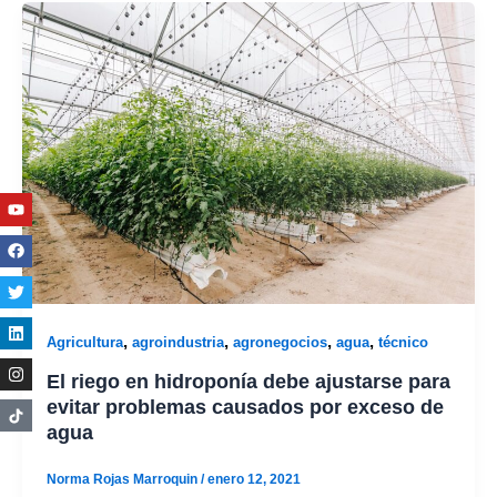
Youtube
Facebook
Twitter
Linkedin
Instagram
,
,
,
,
Agricultura
agroindustria
agronegocios
agua
técnico
El riego en hidroponía debe ajustarse para
evitar problemas causados por exceso de
agua
Norma Rojas Marroquin
/
enero 12, 2021