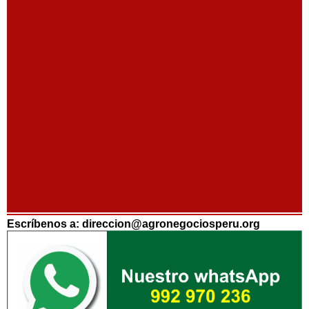
Escríbenos a: direccion@agronegociosperu.org