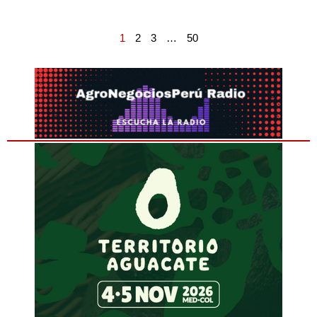
1
2
3
…
50