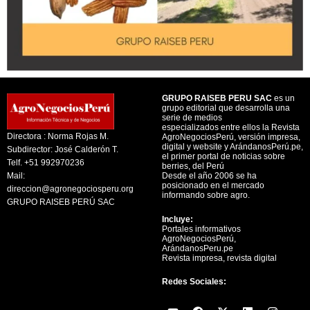
GRUPO RAISEB PERU SAC
es un
grupo editorial que desarrolla una
serie de medios
especializados entre ellos la Revista
Directora : Norma Rojas M.
AgroNegociosPerú, versión impresa,
digital y website y ArándanosPerú.pe,
Subdirector: José Calderón T.
el primer portal de noticias sobre
Telf. +51 992970236
berries, del Perú
Mail:
Desde el año 2006 se ha
posicionado en el mercado
direccion@agronegociosperu.org
informando sobre agro.
GRUPO RAISEB PERÚ SAC
Incluye:
Portales informativos
AgroNegociosPerú,
ArándanosPeru.pe
Revista impresa, revista digital
Redes Sociales:
Y
F
X
L
I