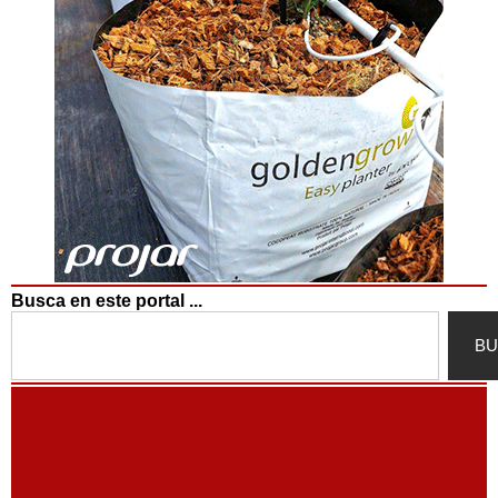
Busca en este portal ...
Search
BU