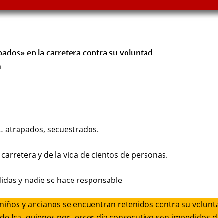
pados» en la carretera contra su voluntad
m
… atrapados, secuestrados.
a carretera y de la vida de cientos de personas.
didas y nadie se hace responsable
niños y ancianos se encuentran retenidos contra su volunt
a de Ica- quienes por tercer día consecutivo son impedidos d