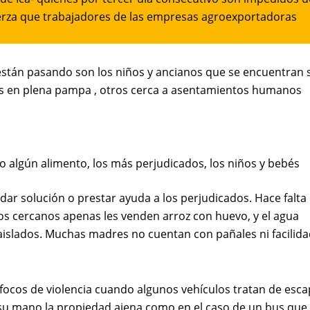
uerza que trabajadores de las empresas agroexportadoras
 están pasando son los niños y ancianos que se encuentran 
os en plena pampa , otros cerca a asentamientos humanos
o algún alimento, los más perjudicados, los niños y bebés
 dar solución o prestar ayuda a los perjudicados. Hace falta
os cercanos apenas les venden arroz con huevo, y el agua
islados. Muchas madres no cuentan con pañales ni facilid
n focos de violencia cuando algunos vehículos tratan de esc
su mano la propiedad ajena como en el caso de un bus que