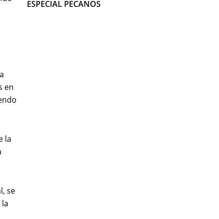
ESPECIAL PECANOS
 a
s en
iendo
e la
a
l, se
 la