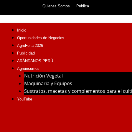
Skip
Quienes Somos
Publica
to
content
Inicio
Oportunidades de Negocios
AgroFeria 2026
Publicidad
ARÁNDANOS PERÚ
Agroinsumos
Nutrición Vegetal
Maquinaria y Equipos
Sustratos, macetas y complementos para el cul
YouTube