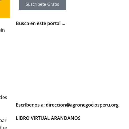
Suscríbete Gratis
Busca en este portal ...
sin
ades
Escríbenos a: direccion@agronegociosperu.org
LIBRO VIRTUAL ARANDANOS
apar
 fue