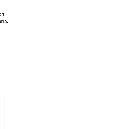
ón
ria.