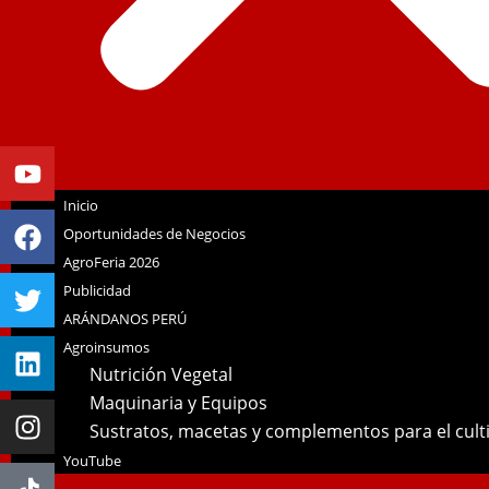
Youtube
Facebook
Twitter
Linkedin
Instagram
Inicio
Oportunidades de Negocios
AgroFeria 2026
Publicidad
ARÁNDANOS PERÚ
Agroinsumos
Nutrición Vegetal
Maquinaria y Equipos
Sustratos, macetas y complementos para el cul
YouTube