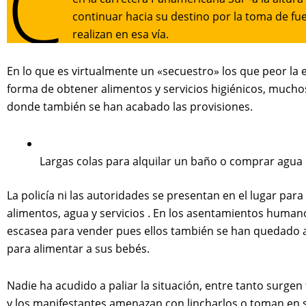
C
continuar hacia su destino por la toma de f
realizan en esa vía.
En lo que es virtualmente un «secuestro» los que peor la
forma de obtener alimentos y servicios higiénicos, much
donde también se han acabado las provisiones.
Largas colas para alquilar un baño o comprar agua 
La policía ni las autoridades se presentan en el lugar para
alimentos, agua y servicios . En los asentamientos human
escasea para vender pues ellos también se han quedado a
para alimentar a sus bebés.
Nadie ha acudido a paliar la situación, entre tanto surge
y los manifestantes amenazan con lincharlos o toman en 