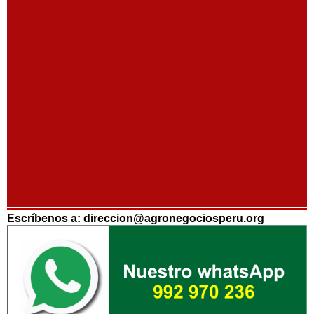
Escríbenos a: direccion@agronegociosperu.org