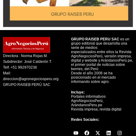
GRUPO RAISEB PERU SAC
es un
grupo editorial que desarrolla una
serie de medios
especializados entre ellos la Revista
Directora : Norma Rojas M.
AgroNegociosPerú, versión impresa,
digital y website y ArándanosPerú.pe,
Subdirector: José Calderón T.
el primer portal de noticias sobre
Telf. +51 992970236
berries, del Perú
Mail:
Desde el año 2006 se ha
posicionado en el mercado
direccion@agronegociosperu.org
informando sobre agro.
GRUPO RAISEB PERÚ SAC
Incluye:
Portales informativos
AgroNegociosPerú,
ArándanosPeru.pe
Revista impresa, revista digital
Redes Sociales:
Y
F
X
L
I
o
a
-
i
n