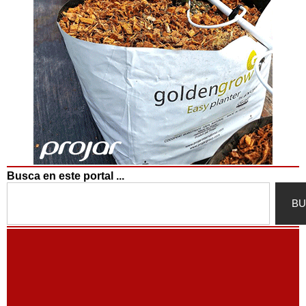
Busca en este portal ...
Search
BU