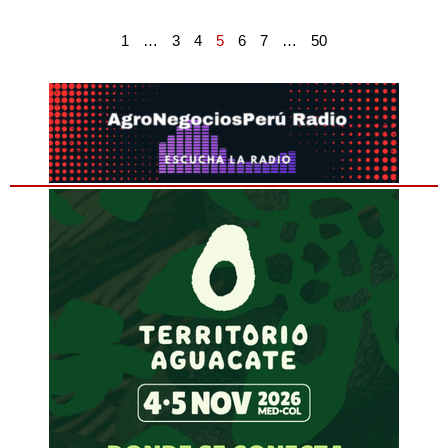
1
…
3
4
5
6
7
…
50