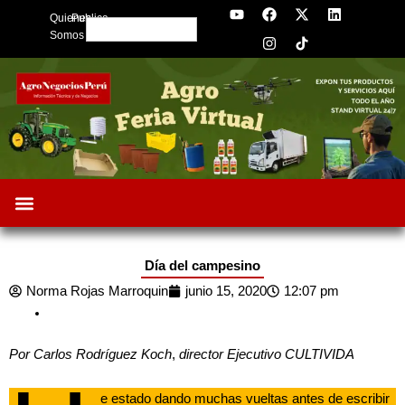
Y
F
I
X
L
Skip
Quienes
Publica
o
a
n
-
i
Search
to
u
c
s
t
n
Somos
t
e
t
w
k
content
u
b
a
i
e
b
o
g
t
d
e
o
r
t
i
k
a
e
n
m
r
Día del campesino
Norma Rojas Marroquin
junio 15, 2020
12:07 pm
Por Carlos Rodríguez Koch
,
director Ejecutivo CULTIVIDA
e estado dando muchas vueltas antes de escribir