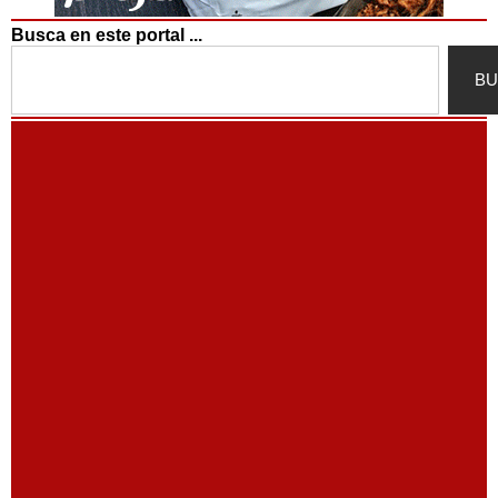
Busca en este portal ...
Search
BU