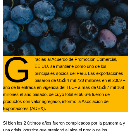
G
racias al Acuerdo de Promoción Comercial,
EE.UU. se mantiene como uno de los
principales socios del Perú. Las exportaciones
pasaron de US$ 4 mil 729 millones en el 2009 –
año de la entrada en vigencia del TLC– a más de US$ 7 mil 168
millones el año pasado
,
de cuyo total el 66.6% fueron de
productos con valor agregado, informó la Asociación de
Exportadores (ADEX).
Si bien los 2 últimos años fueron complicados por la pandemia y
una crisis logística que presionó al alza el precio de los