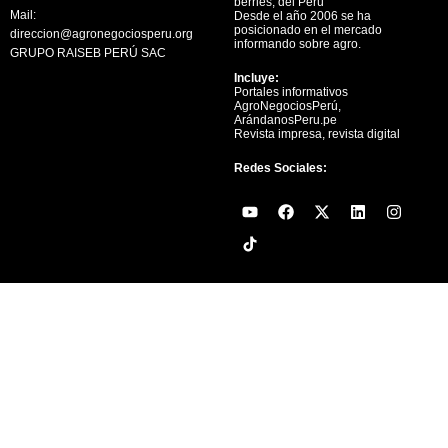
berries, del Perú
Mail:
Desde el año 2006 se ha
posicionado en el mercado
direccion@agronegociosperu.org
informando sobre agro.
GRUPO RAISEB PERÚ SAC
Incluye:
Portales informativos
AgroNegociosPerú,
ArándanosPeru.pe
Revista impresa, revista digital
Redes Sociales:
Y
F
X
L
I
o
a
-
i
n
u
c
t
n
s
t
e
w
k
t
u
b
i
e
a
b
o
t
d
g
e
o
t
i
r
k
e
n
a
r
m