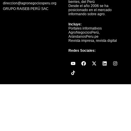
berries, del Perú
direccion@agronegociosperu.org
Desde el año 2006 se ha
GRUPO RAISEB PERÚ SAC
posicionado en el mercado
informando sobre agro.
Incluye:
Portales informativos
AgroNegociosPerú,
ArándanosPeru.pe
Revista impresa, revista digital
Redes Sociales:
Y
F
X
L
I
o
a
-
i
n
u
c
t
n
s
t
e
w
k
t
u
b
i
e
a
b
o
t
d
g
e
o
t
i
r
k
e
n
a
r
m