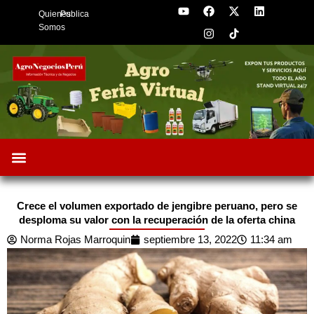
Y
F
I
X
L
Skip
Quienes
Publica
o
a
n
-
i
to
u
c
s
t
n
Somos
t
e
t
w
k
content
u
b
a
i
e
b
o
g
t
d
e
o
r
t
i
k
a
e
n
m
r
Crece el volumen exportado de jengibre peruano, pero se
desploma su valor con la recuperación de la oferta china
Norma Rojas Marroquin
septiembre 13, 2022
11:34 am