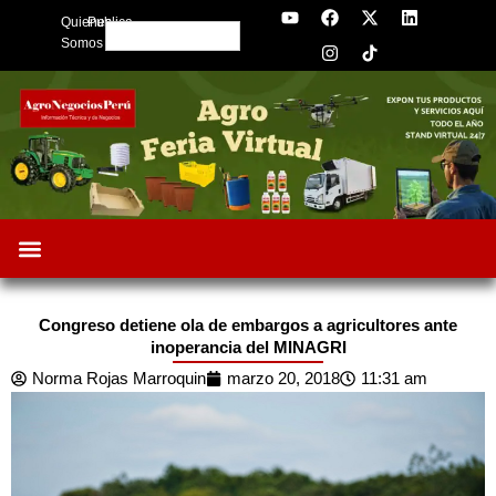
Y
F
I
X
L
Skip
Quienes
Publica
o
a
n
-
i
Search
to
u
c
s
t
n
Somos
t
e
t
w
k
content
u
b
a
i
e
b
o
g
t
d
e
o
r
t
i
k
a
e
n
m
r
Congreso detiene ola de embargos a agricultores ante
inoperancia del MINAGRI
Norma Rojas Marroquin
marzo 20, 2018
11:31 am