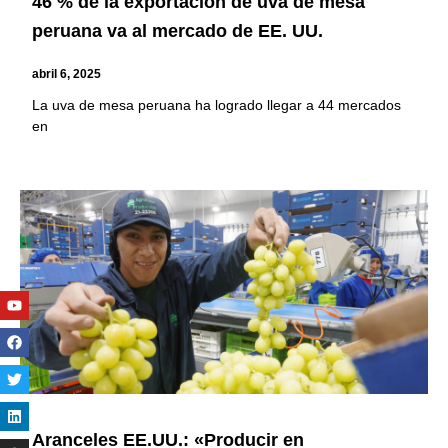
46 % de la exportación de uva de mesa
peruana va al mercado de EE. UU.
abril 6, 2025
La uva de mesa peruana ha logrado llegar a 44 mercados
en
Youtube
Facebook
Twitter
Linkedin
Instagram
Aranceles EE.UU.: «Producir en