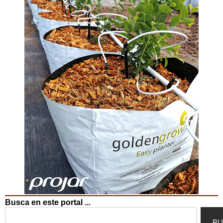
Busca en este portal ...
Search
BU