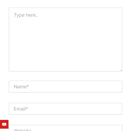
Type
here..
Name*
Email*
Youtube
Facebook
Twitter
Linkedin
Instagram
Website