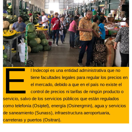
E
l Indecopi es una entidad administrativa que no
tiene facultades legales para regular los precios en
el mercado, debido a que en el país no existe el
control de precios ni tarifas de ningún producto o
servicio, salvo de los servicios públicos que están regulados
como telefonía (Osiptel), energía (Osinergmin), agua y servicios
de saneamiento (Sunass), infraestructura aeroportuaria,
carreteras y puertos (Ositran).