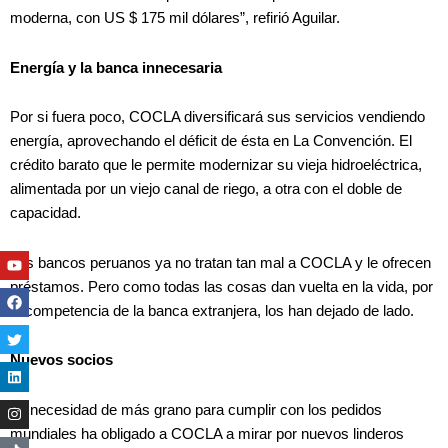
moderna, con US $ 175 mil dólares”, refirió Aguilar.
Energía y la banca innecesaria
Por si fuera poco, COCLA diversificará sus servicios vendiendo
energía, aprovechando el déficit de ésta en La Convención. El
crédito barato que le permite modernizar su vieja hidroeléctrica,
alimentada por un viejo canal de riego, a otra con el doble de
capacidad.
Youtube
Facebook
Twitter
Linkedin
Instagram
Los bancos peruanos ya no tratan tan mal a COCLA y le ofrecen
préstamos. Pero como todas las cosas dan vuelta en la vida, por
la competencia de la banca extranjera, los han dejado de lado.
Nuevos socios
La necesidad de más grano para cumplir con los pedidos
mundiales ha obligado a COCLA a mirar por nuevos linderos