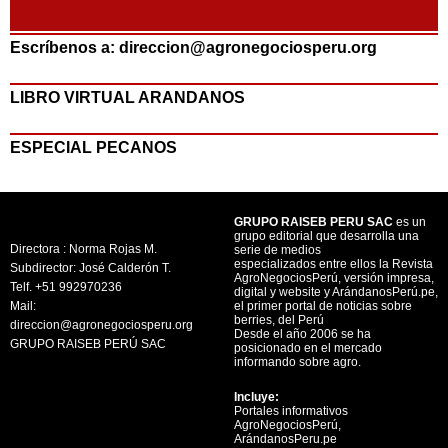
Escríbenos a: direccion@agronegociosperu.org
LIBRO VIRTUAL ARANDANOS
ESPECIAL PECANOS
GRUPO RAISEB PERU SAC
es un
grupo editorial que desarrolla una
Directora : Norma Rojas M.
serie de medios
especializados entre ellos la Revista
Subdirector: José Calderón T.
AgroNegociosPerú, versión impresa,
Telf. +51 992970236
digital y website y ArándanosPerú.pe,
Mail:
el primer portal de noticias sobre
berries, del Perú
direccion@agronegociosperu.org
Desde el año 2006 se ha
GRUPO RAISEB PERÚ SAC
posicionado en el mercado
informando sobre agro.
Incluye:
Portales informativos
AgroNegociosPerú,
ArándanosPeru.pe