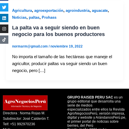
,
,
,
,
Agricultura
agroexportación
agroindustria
aguacate
,
,
Noticias
paltas
Prohass
La palta va a seguir siendo en buen
negocio para los buenos productores
normarm@gmail.com
/
noviembre 19, 2022
No importa el tamaño de las hectáreas que maneje el
agricultor, producir paltas va seguir siendo un buen
negocio, pero […]
GRUPO RAISEB PERU SAC
es un
grupo editorial que desarrolla una
serie de medios
especializados entre ellos la Revista
Directora : Norma Rojas M.
AgroNegociosPerú, versión impresa,
digital y website y ArándanosPerú.pe,
Subdirector: José Calderón T.
el primer portal de noticias sobre
Telf. +51 992970236
berries, del Perú